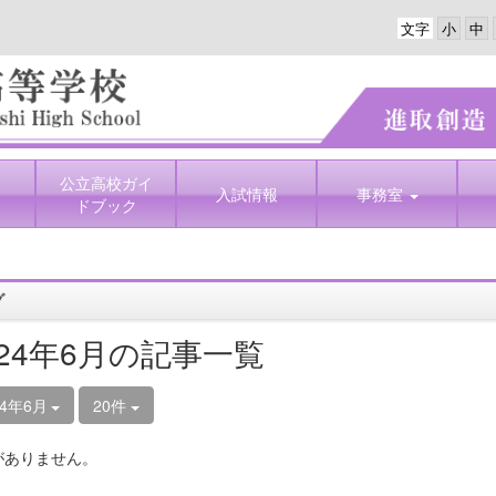
文字
公立高校ガイ
入試情報
事務室
ドブック
グ
024年6月の記事一覧
24年6月
20件
がありません。