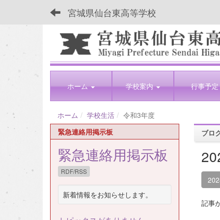
宮城県仙台東高等学校
ホーム
学校案内
行事予定
ホーム
学校生活
令和3年度
緊急連絡用掲示板
ブロ
緊急連絡用掲示板
2
RDF/RSS
20
新着情報をお知らせします。
記事