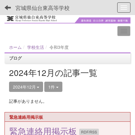
宮城県仙台東高等学校
Toggl
ホーム
学校生活
令和3年度
ブログ
2024年12月の記事一覧
2024年12月
1件
記事がありません。
緊急連絡用掲示板
緊急連絡用掲示板
RDF/RSS