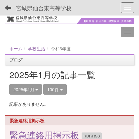
宮城県仙台東高等学校
Toggl
ホーム
学校生活
令和3年度
ブログ
2025年1月の記事一覧
2025年1月
100件
記事がありません。
緊急連絡用掲示板
緊急連絡用掲示板
RDF/RSS