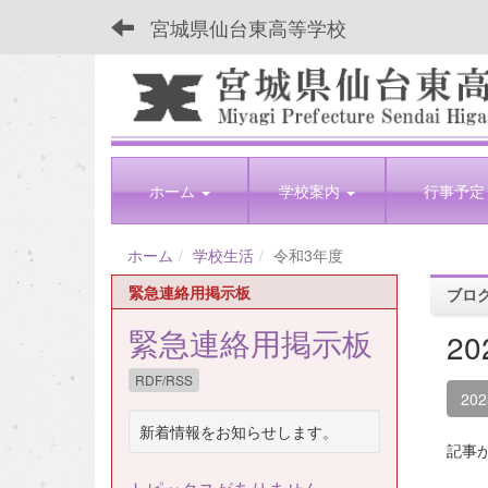
宮城県仙台東高等学校
ホーム
学校案内
行事予定
ホーム
学校生活
令和3年度
緊急連絡用掲示板
ブロ
緊急連絡用掲示板
2
RDF/RSS
20
新着情報をお知らせします。
記事