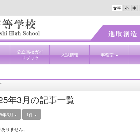
文字
公立高校ガイ
入試情報
事務室
ドブック
グ
025年3月の記事一覧
25年3月
1件
がありません。