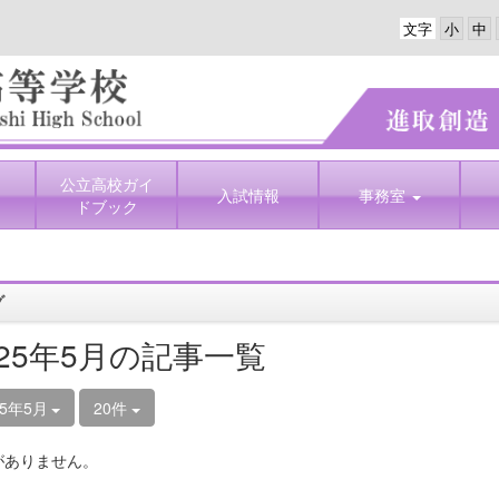
文字
公立高校ガイ
入試情報
事務室
ドブック
グ
025年5月の記事一覧
25年5月
20件
がありません。