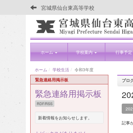
宮城県仙台東高等学校
ホーム
学校案内
行事予定
ホーム
学校生活
令和3年度
緊急連絡用掲示板
ブロ
緊急連絡用掲示板
2
RDF/RSS
20
新着情報をお知らせします。
記事