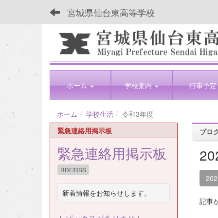
宮城県仙台東高等学校
ホーム
学校案内
行事予定
ホーム
学校生活
令和3年度
緊急連絡用掲示板
ブロ
緊急連絡用掲示板
2
RDF/RSS
20
新着情報をお知らせします。
記事