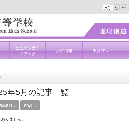
文字
公立高校ガイ
入試情報
事務室
ドブック
グ
025年5月の記事一覧
25年5月
50件
がありません。