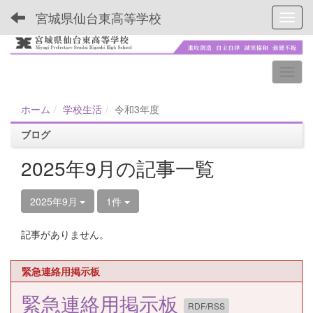
宮城県仙台東高等学校
Toggl
ホーム
学校生活
令和3年度
ブログ
2025年9月の記事一覧
2025年9月
1件
記事がありません。
緊急連絡用掲示板
緊急連絡用掲示板
RDF/RSS