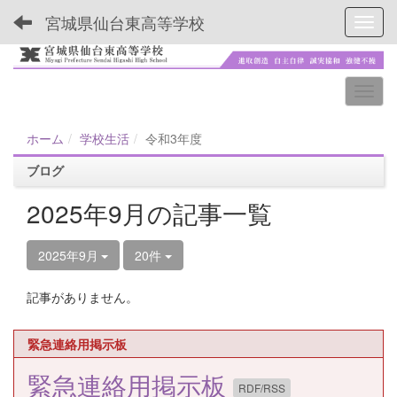
宮城県仙台東高等学校
Toggl
ホーム
学校生活
令和3年度
ブログ
2025年9月の記事一覧
2025年9月
20件
記事がありません。
緊急連絡用掲示板
緊急連絡用掲示板
RDF/RSS