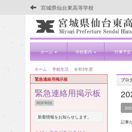
宮城県仙台東高等学校
ホーム
学校案内
行事予定
ホーム
学校生活
令和3年度
緊急連絡用掲示板
ブロ
緊急連絡用掲示板
2
RDF/RSS
20
新着情報をお知らせします。
記事