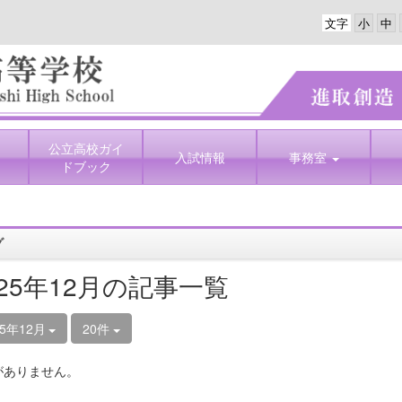
文字
公立高校ガイ
入試情報
事務室
ドブック
グ
025年12月の記事一覧
25年12月
20件
がありません。