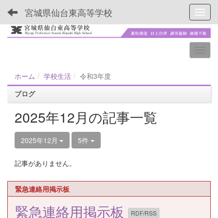
宮城県仙台東高等学校
Toggl
ホーム
学校生活
令和3年度
ブログ
2025年12月の記事一覧
2025年12月
5件
記事がありません。
緊急連絡用掲示板
緊急連絡用掲示板
RDF/RSS