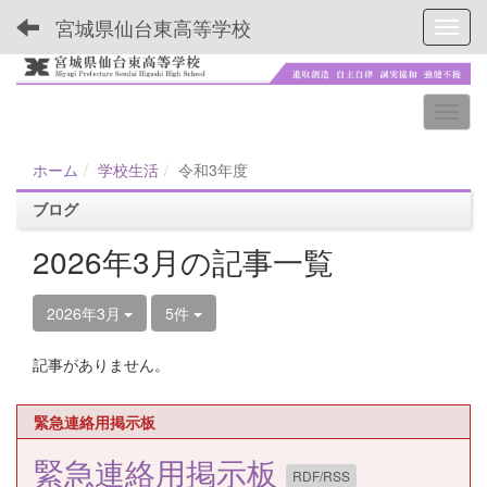
宮城県仙台東高等学校
Toggl
ホーム
学校生活
令和3年度
ブログ
2026年3月の記事一覧
2026年3月
5件
記事がありません。
緊急連絡用掲示板
緊急連絡用掲示板
RDF/RSS