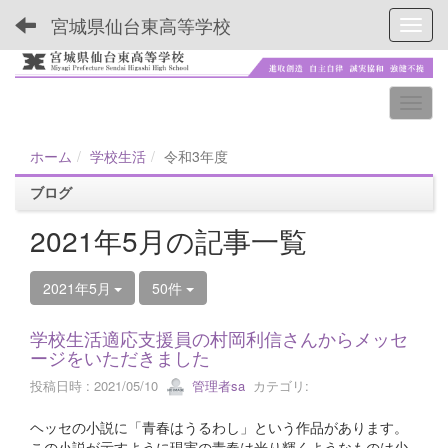
宮城県仙台東高等学校
Toggl
ホーム
学校生活
令和3年度
ブログ
2021年5月の記事一覧
2021年5月
50件
学校生活適応支援員の村岡利信さんからメッセ
ージをいただきました
投稿日時 : 2021/05/10
管理者sa
カテゴリ:
ヘッセの小説に「青春はうるわし」という作品があります。
この小説が示すように現実の青春は光り輝くような
ものは少