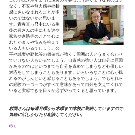
なく，不安や無力感や挫折
感にさいなまれることが多
いのではないかと思いま
す。青春真っ只中にいる生
徒の皆さんの中にも友達や
家族や進路等のことで心に
わだかまりや悩みを抱えて
いる人もいるでしょう。公
平や誠実や勤勉等の価値観が強く，周囲の人とうまく合わせ
ていけない人もいるでしょう。自責感の強い人は自分に原因
があるのではといつまでも自分を責めてしまうなど心優しい
対応をしてしまうこともあります。いろいろなことに心が揺
れるのがしんどいと感じることもあるでしょう。でもそれら
の経験の一つ一つがすべて意味があって自分を支えてくれて
いると実感できる日々が必ずやってくると思っています。
村岡さんは毎週月曜から木曜まで本校に勤務していますので
気軽に話しかけたり相談してください。
6