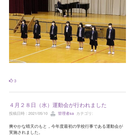
3
４月２８日（水）運動会が行われました
投稿日時 : 2021/05/10
管理者sa
カテゴリ:
爽やかな晴天のもと，今年度最初の学校行事である運動会が
実施されました。