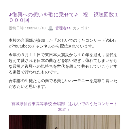
♪復興への想いを歌に乗せて♪ 祝 視聴回数１
０００回！
投稿日時 : 2021/05/10
管理者sa
カテゴリ:
本校の合唱部が参加した『おもいでのうたコンサートVol.4』
がYoutubeのチャンネルから配信されています。
今年の３月１１日で東日本大震災から１０年を迎え，世代を
超えて愛される日本の曲などを歌い継ぎ，薄れてしまいがち
な震災と復興への気持ちを世代を超えて共有していこうとす
る趣旨で行われたものです。
合唱部の生徒たちの奏でる美しいハーモニーを是非ご覧いた
だきたいと思います。
宮城県仙台東高等学校 合唱部（おもいでのうたコンサート
2021）