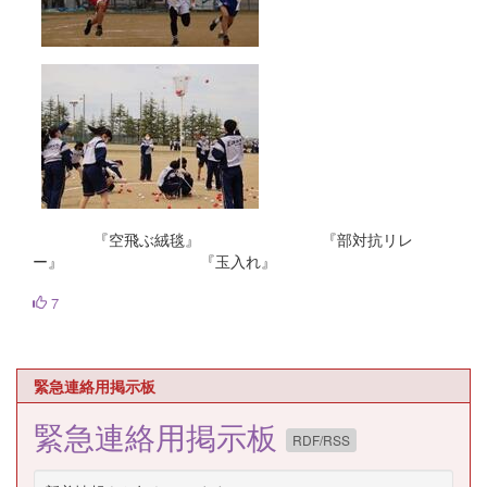
『空飛ぶ絨毯』 『部対抗リレ
ー』 『玉入れ』
7
緊急連絡用掲示板
緊急連絡用掲示板
RDF/RSS