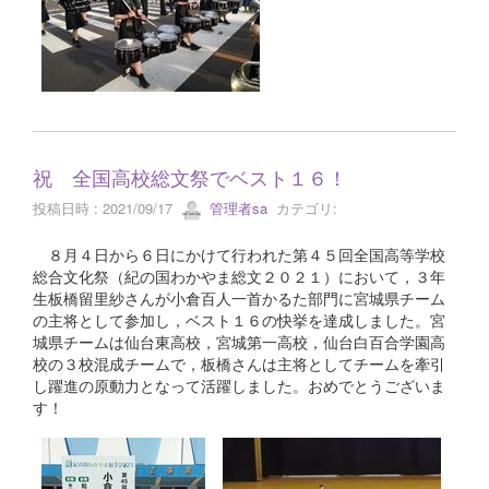
祝 全国高校総文祭でベスト１６！
投稿日時 : 2021/09/17
管理者sa
カテゴリ:
８月４日から６日にかけて行われた第４５回全国高等学校
総合文化祭（紀の国わかやま総文２０２１）において，３年
生板橋留里紗さんが小倉百人一首かるた部門に宮城県チーム
の主将として参加し，ベスト１６の快挙を達成しました。宮
城県チームは仙台東高校，宮城第一高校，仙台白百合学園高
校の３校混成チームで，板橋さんは主将としてチームを牽引
し躍進の原動力となって活躍しました。おめでとうございま
す！