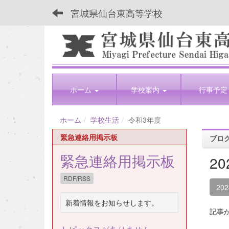
宮城県仙台東高等学校
ホーム
学校案内
行事予定
ホーム
学校生活
令和3年度
緊急連絡用掲示板
ブロ
緊急連絡用掲示板
2
RDF/RSS
20
新着情報をお知らせします。
記事