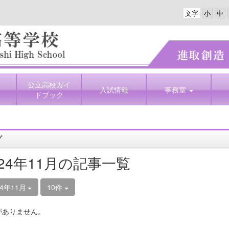
文字
公立高校ガイ
入試情報
事務室
ドブック
グ
024年11月の記事一覧
24年11月
10件
がありません。