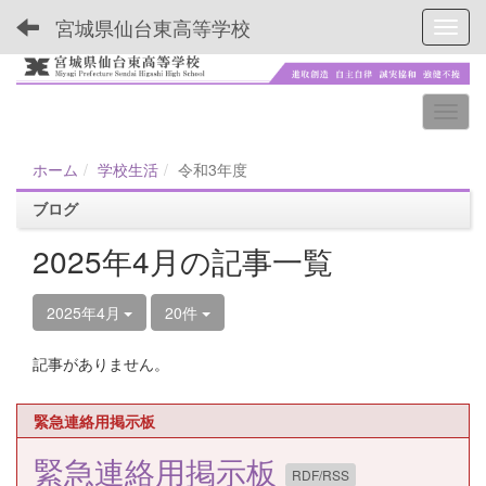
宮城県仙台東高等学校
Toggl
ホーム
学校生活
令和3年度
ブログ
2025年4月の記事一覧
2025年4月
20件
記事がありません。
緊急連絡用掲示板
緊急連絡用掲示板
RDF/RSS