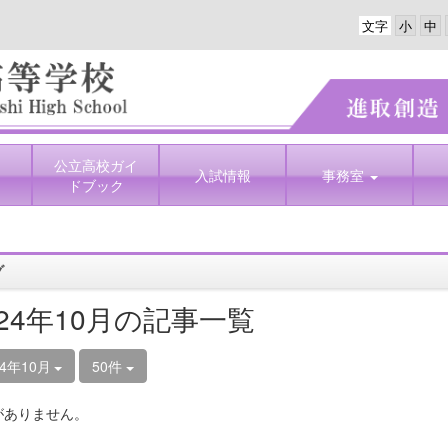
文字
公立高校ガイ
入試情報
事務室
ドブック
グ
024年10月の記事一覧
24年10月
50件
がありません。