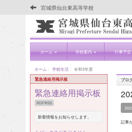
宮城県仙台東高等学校
ホーム
学校案内
行事予定
ホーム
学校生活
令和3年度
緊急連絡用掲示板
ブロ
緊急連絡用掲示板
2
RDF/RSS
20
新着情報をお知らせします。
記事