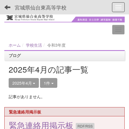
宮城県仙台東高等学校
Toggl
ホーム
学校生活
令和3年度
ブログ
2025年4月の記事一覧
2025年4月
1件
記事がありません。
緊急連絡用掲示板
緊急連絡用掲示板
RDF/RSS