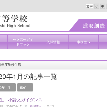
文字
公立高校ガイ
入試情報
事務室
ドブック
元年度学校生活
020年1月の記事一覧
20年1月
50件
生 小論文ガイダンス
 : 2020/01/17
管理者nt
カテゴリ: