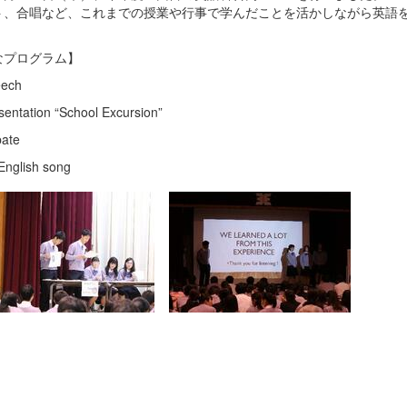
ト、合唱など、これまでの授業や行事で学んだことを活かしながら英語
。
なプログラム】
ech
entation “School Excursion”
ate
nglish song