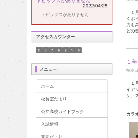
トピックスがありません
2022/04/28
１月
トピックスがありません
くポ
力を
どの
アクセスカウンター
2
6
7
6
2
1
5
１年
メニュー
投稿日時
１月
ホーム
イデ
ケ、
校長室だより
公立高校ガイドブック
カラ
入試情報
東高だより