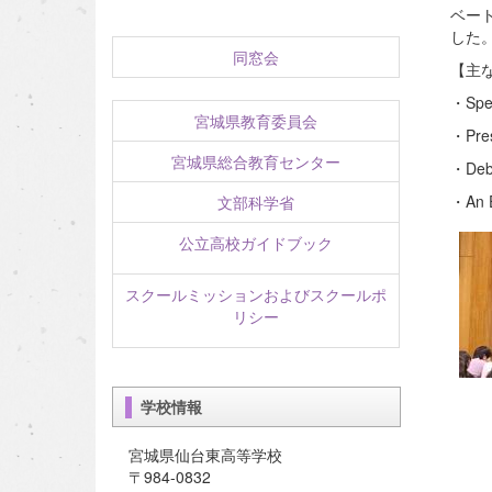
ベー
した
同窓会
【主
・Spe
宮城県教育委員会
・Pres
宮城県総合教育センター
・Deb
・An E
文部科学省
公立高校ガイドブック
スクールミッションおよびスクールポ
リシー
学校情報
宮城県仙台東高等学校
〒984-0832