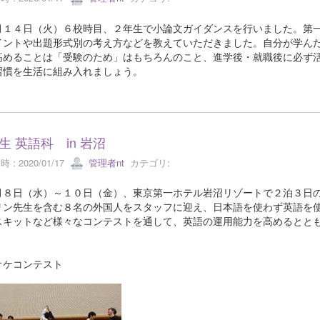
１４日（火）６校時目、２年生で小論文ガイダンスを行いました。第一学
イントや出題形式別の考え方などを教えていただきました。自分が学ん
高めることは「受験のため」はもちろんのこと、進学後・就職後に必ず
習慣を生活に組み入れましょう。
生 英語科 in 岩沼
 : 2020/01/17
管理者nt
カテゴリ:
８日（水）～１０日（金）、東京第一ホテル岩沼リゾートで２泊３日の
リン先生を含む８名の外国人をスタッフに迎え、日本語を使わず英語を
スキットなど様々なコンテストを通して、英語の運用能力を高めるとと
オケコンテスト