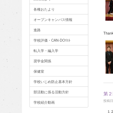
各種おたより
オープンキャンパス情報
進路
Thank
学校評価・CAN-DOﾘｽﾄ
転入学・編入学
奨学金関係
保健室
学校いじめ防止基本方針
部活動に係る活動方針
第２
投稿日時
学校紹介動画
１２