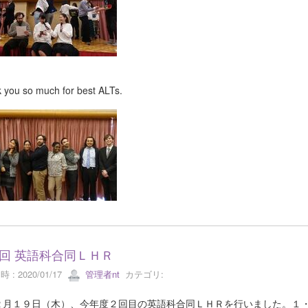
 you so much for best ALTs.
回 英語科合同ＬＨＲ
 : 2020/01/17
管理者nt
カテゴリ:
月１９日（木）、今年度２回目の英語科合同ＬＨＲを行いました。１・