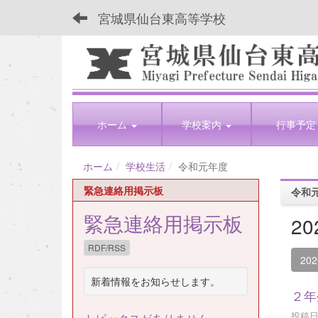
宮城県仙台東高等学校
ホーム
学校案内
行事予定
ホーム
学校生活
令和元年度
緊急連絡用掲示板
令和
緊急連絡用掲示板
2
RDF/RSS
20
新着情報をお知らせします。
２年
投稿日時