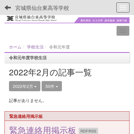
宮城県仙台東高等学校
Toggl
ホーム
学校生活
令和元年度
令和元年度学校生活
2022年2月の記事一覧
2022年2月
50件
記事がありません。
緊急連絡用掲示板
緊急連絡用掲示板
RDF/RSS