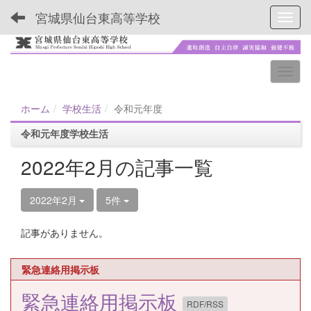
宮城県仙台東高等学校
Toggl
ホーム
学校生活
令和元年度
令和元年度学校生活
2022年2月の記事一覧
2022年2月
5件
記事がありません。
緊急連絡用掲示板
緊急連絡用掲示板
RDF/RSS