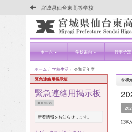
宮城県仙台東高等学校
ホーム
学校案内
行事予定
ホーム
学校生活
令和元年度
緊急連絡用掲示板
令和
緊急連絡用掲示板
2
RDF/RSS
20
新着情報をお知らせします。
記事