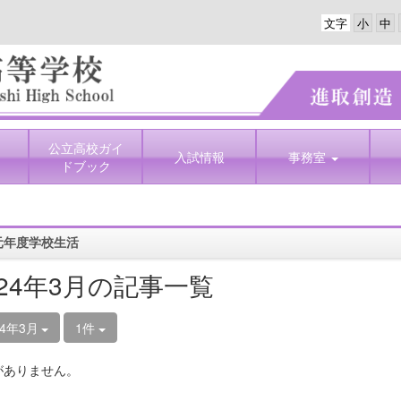
文字
公立高校ガイ
入試情報
事務室
ドブック
元年度学校生活
024年3月の記事一覧
24年3月
1件
がありません。