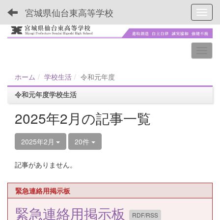
宮城県仙台東高等学校
Toggl
ホーム
学校生活
令和元年度
令和元年度学校生活
2025年2月の記事一覧
2025年2月
20件
記事がありません。
緊急連絡用掲示板
緊急連絡用掲示板
RDF/RSS