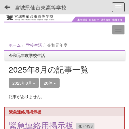
宮城県仙台東高等学校
Toggl
ホーム
学校生活
令和元年度
令和元年度学校生活
2025年8月の記事一覧
2025年8月
20件
記事がありません。
緊急連絡用掲示板
緊急連絡用掲示板
RDF/RSS