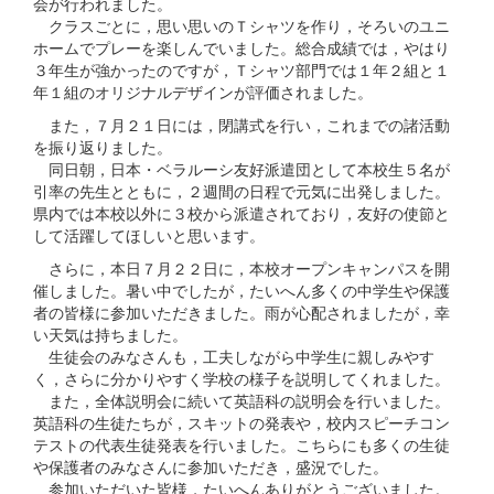
会が行われました。
クラスごとに，思い思いのＴシャツを作り，そろいのユニ
ホームでプレーを楽しんでいました。総合成績では，やはり
３年生が強かったのですが，Ｔシャツ部門では１年２組と１
年１組のオリジナルデザインが評価されました。
また，７月２１日には，閉講式を行い，これまでの諸活動
を振り返りました。
同日朝，日本・ベラルーシ友好派遣団として本校生５名が
引率の先生とともに，２週間の日程で元気に出発しました。
県内では本校以外に３校から派遣されており，友好の使節と
して活躍してほしいと思います。
さらに，本日７月２２日に，本校オープンキャンパスを開
催しました。暑い中でしたが，たいへん多くの中学生や保護
者の皆様に参加いただきました。雨が心配されましたが，幸
い天気は持ちました。
生徒会のみなさんも，工夫しながら中学生に親しみやす
く，さらに分かりやすく学校の様子を説明してくれました。
また，全体説明会に続いて英語科の説明会を行いました。
英語科の生徒たちが，スキットの発表や，校内スピーチコン
テストの代表生徒発表を行いました。こちらにも多くの生徒
や保護者のみなさんに参加いただき，盛況でした。
参加いただいた皆様，たいへんありがとうございました。