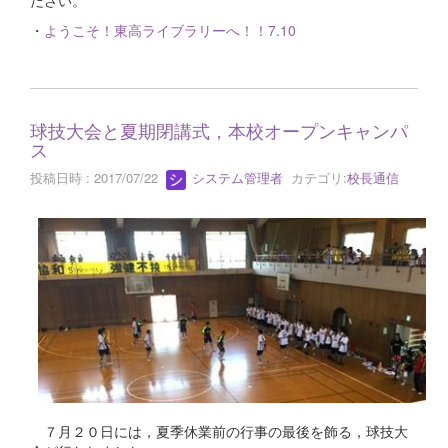
ださい。
・
ようこそ！東高ライブラリーへ！！7.10
球技大会と夏期閉講式，本校オープンキャンパ
ス
投稿日時 : 2017/07/22
システム管理者
カテゴリ:
校長通信
７月２０日には，夏季休業前の行事の最後を飾る，球技大