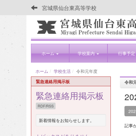
宮城県仙台東高等学校
ホーム
学校案内
行事予定
ホーム
学校生活
令和元年度
緊急連絡用掲示板
令和
緊急連絡用掲示板
2
RDF/RSS
20
新着情報をお知らせします。
記事