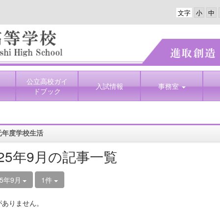
文字
公立高校ガイ
入試情報
事務室
ドブック
元年度学校生活
025年9月の記事一覧
25年9月
1件
がありません。