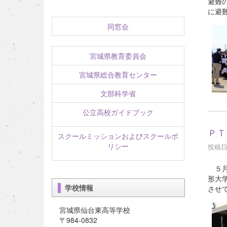
避難
に避
同窓会
宮城県教育委員会
宮城県総合教育センター
文部科学省
公立高校ガイドブック
ＰＴ
スクールミッションおよびスクールポ
リシー
投稿日時
５月
形大
学校情報
させ
宮城県仙台東高等学校
〒984-0832