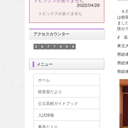
トピックスがありません
2022/04/28
６月
トピックスがありません
は校
まし
技が
アクセスカウンター
♪ 
東北
2
6
7
7
0
0
9
県総
県総
メニュー
県総
ホーム
校長室だより
公立高校ガイドブック
入試情報
東高だより