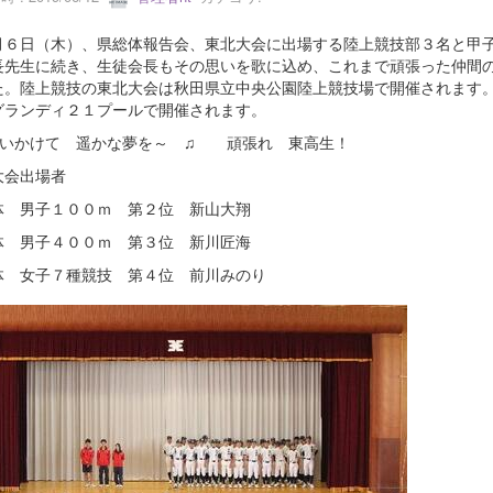
６日（木）、県総体報告会、東北大会に出場する陸上競技部３名と甲子
長先生に続き、生徒会長もその思いを歌に込め、これまで頑張った仲間
た。陸上競技の東北大会は秋田県立中央公園陸上競技場で開催されます
グランディ２１プールで開催されます。
追いかけて 遥かな夢を～ ♫ 頑張れ 東高生！
大会出場者
体 男子１００ｍ 第２位 新山大翔
体 男子４００ｍ 第３位 新川匠海
体 女子７種競技 第４位 前川みのり