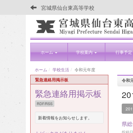
宮城県仙台東高等学校
ホーム
学校案内
行事予定
ホーム
学校生活
令和元年度
緊急連絡用掲示板
令和
緊急連絡用掲示板
2
RDF/RSS
20
新着情報をお知らせします。
県
投稿日時