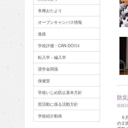
各種おたより
オープンキャンパス情報
進路
学校評価・CAN-DOﾘｽﾄ
転入学・編入学
奨学金関係
保健室
学校いじめ防止基本方針
防災
部活動に係る活動方針
投稿日時
学校紹介動画
５月
の２