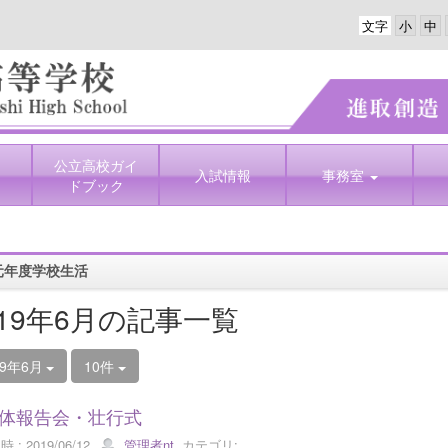
文字
公立高校ガイ
入試情報
事務室
ドブック
元年度学校生活
019年6月の記事一覧
19年6月
10件
総体報告会・壮行式
 : 2019/06/12
管理者nt
カテゴリ: