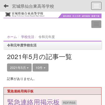
宮城県仙台東高等学校
Toggl
ホーム
学校生活
令和元年度
令和元年度学校生活
2021年5月の記事一覧
2021年5月
10件
記事がありません。
緊急連絡用掲示板
緊急連絡用掲示板
RDF/RSS