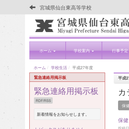
宮城県仙台東高等学校
ホーム
学校案内
行事予定
ホーム
学校生活
平成27年度
緊急連絡用掲示板
平成2
緊急連絡用掲示板
カ
RDF/RSS
保
新着情報をお知らせします。
保健
投稿日時