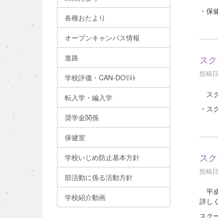
・保健
各種おたより
オープンキャンパス情報
進路
スク
投稿日時
学校評価・CAN-DOﾘｽﾄ
スク
転入学・編入学
・スク
奨学金関係
保健室
スク
学校いじめ防止基本方針
投稿日時
部活動に係る活動方針
平成
学校紹介動画
詳し
スク