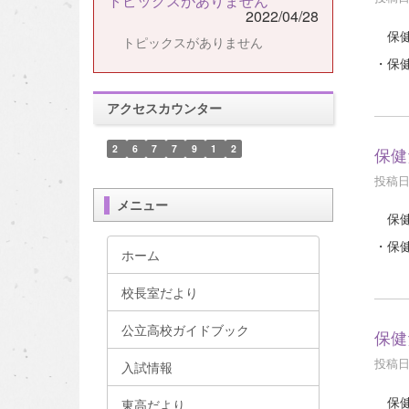
トピックスがありません
2022/04/28
保健
トピックスがありません
・保健
アクセスカウンター
2
6
7
7
9
1
2
保健
投稿日時
メニュー
保健
・保健
ホーム
校長室だより
公立高校ガイドブック
保健
投稿日時
入試情報
保健
東高だより