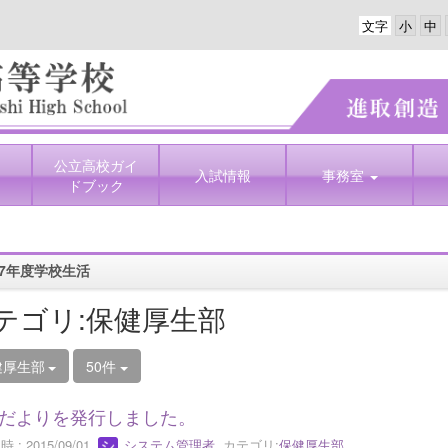
文字
公立高校ガイ
入試情報
事務室
ドブック
7年度学校生活
テゴリ:保健厚生部
健厚生部
50件
だよりを発行しました。
 : 2015/09/01
システム管理者
カテゴリ:
保健厚生部