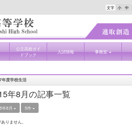
文字
公立高校ガイ
入試情報
事務室
ドブック
7年度学校生活
015年8月の記事一覧
15年8月
5件
がありません。