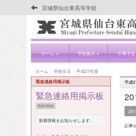
宮城県仙台東高等学校
ホーム
学校案内
行事予定
ホーム
学校生活
平成27年度
緊急連絡用掲示板
平成2
緊急連絡用掲示板
2
RDF/RSS
20
新着情報をお知らせします。
記事