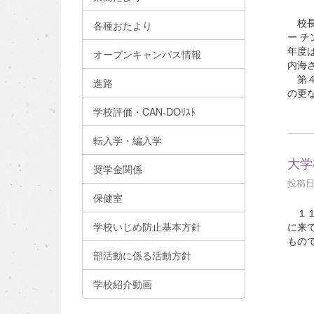
校長
各種おたより
ー 
年度
オープンキャンパス情報
内海
第４
進路
の更
学校評価・CAN-DOﾘｽﾄ
転入学・編入学
大学
奨学金関係
投稿日時
保健室
１１
に来
学校いじめ防止基本方針
もの
部活動に係る活動方針
学校紹介動画