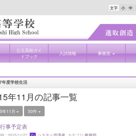
文字
公立高校ガイ
入試情報
事務室
ドブック
7年度学校生活
015年11月の記事一覧
15年11月
50件
月行事予定表
 : 2015/11/27
システム管理者
カテゴリ:
教務部