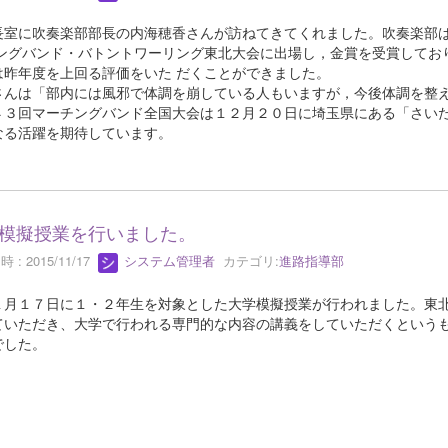
室に吹奏楽部部長の内海穂香さんが訪ねてきてくれました。吹奏楽部は
チングバンド・バトントワーリング東北大会に出場し，金賞を受賞してお
は昨年度を上回る評価をいた だくことができました。
さんは「部内には風邪で体調を崩している人もいますが，今後体調を整
３回マーチングバンド全国大会は１２月２０日に埼玉県にある「さいた
なる活躍を期待しています。
模擬授業を行いました。
 : 2015/11/17
システム管理者
カテゴリ:
進路指導部
月１７日に１・２年生を対象とした大学模擬授業が行われました。東北
ていただき、大学で行われる専門的な内容の講義をしていただくという
でした。