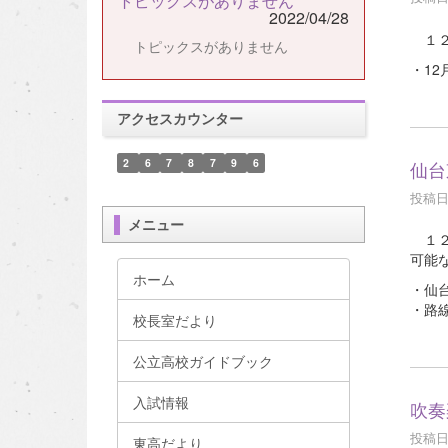
トピックスがありません
2022/04/28
１２
トピックスがありません
・12
アクセスカウンター
2
6
7
8
7
9
6
仙台
投稿日時
メニュー
１２
可能
ホーム
・仙
・路
校長室だより
公立高校ガイドブック
入試情報
吹奏
投稿日時
東高だより