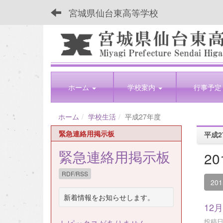
宮城県仙台東高等学校
ホーム
学校案内
行事予定
ホーム
学校生活
平成27年度
緊急連絡用掲示板
平成2
緊急連絡用掲示板
2
RDF/RSS
20
新着情報をお知らせします。
12
投稿日時