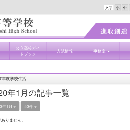
文字
公立高校ガイ
入試情報
事務室
ドブック
7年度学校生活
020年1月の記事一覧
20年1月
50件
がありません。