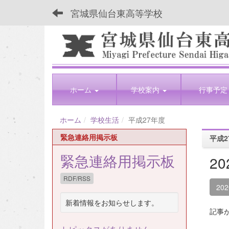
宮城県仙台東高等学校
ホーム
学校案内
行事予定
ホーム
学校生活
平成27年度
緊急連絡用掲示板
平成2
緊急連絡用掲示板
2
RDF/RSS
20
新着情報をお知らせします。
記事