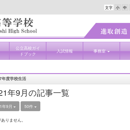
文字
公立高校ガイ
入試情報
事務室
ドブック
7年度学校生活
021年9月の記事一覧
21年9月
50件
がありません。