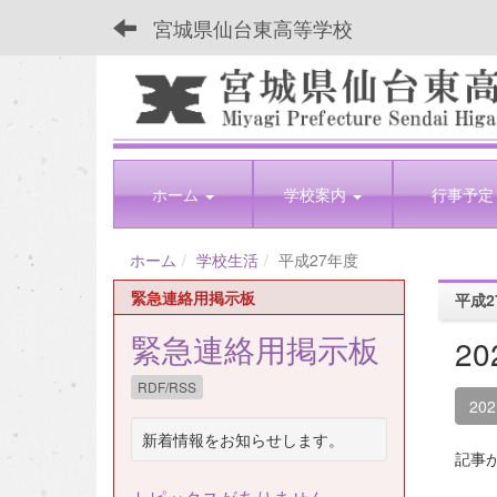
宮城県仙台東高等学校
ホーム
学校案内
行事予定
ホーム
学校生活
平成27年度
緊急連絡用掲示板
平成2
緊急連絡用掲示板
2
RDF/RSS
20
新着情報をお知らせします。
記事