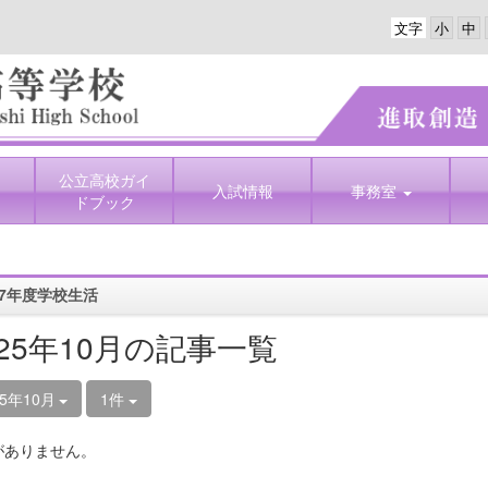
文字
公立高校ガイ
入試情報
事務室
ドブック
7年度学校生活
025年10月の記事一覧
25年10月
1件
がありません。