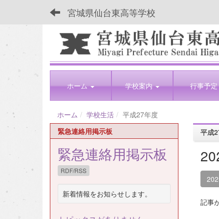
宮城県仙台東高等学校
ホーム
学校案内
行事予定
ホーム
学校生活
平成27年度
緊急連絡用掲示板
平成2
緊急連絡用掲示板
2
RDF/RSS
20
新着情報をお知らせします。
記事