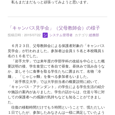
私もまだまだもっと頑張ってみようと思います。
「キャンパス見学会」（父母教師会）の様子
投稿日時 : 2015/07/22
システム管理者
カテゴリ:
総務部
６月２３日、父母教師会による保護者対象の「キャンパス
見学会」が行われました。参加者は会員１５名と本校職員１
名の１６名でした。
「岩手大学」では来年度の学部学科の改組を中心とした概
要説明の後、学生食堂にて各自で昼食。昼休みで混み合うな
か、楽しそうに食事を取る学生たちに囲まれて、名物「冷
麺」、「じゃじゃ麵」を食べる参加者もいました。
「岩手県立大学」では大学担当者の概要説明に続いて、
「キャンパス・アテンダント」の学生による学生生活の紹介
や施設の案内がありました。学生の話からは、仕送り等に対
しての保護者への感謝の気持ちなども知ることができまし
た。
往復の移動時間だけでも５時間ということで、慌ただしい
１日でしたが、参加したみなさんは一様に満足していたよう