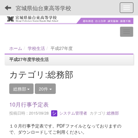
宮城県仙台東高等学校
Toggl
ホーム
学校生活
平成27年度
平成27年度学校生活
カテゴリ:総務部
総務部
20件
10月行事予定表
投稿日時 : 2015/09/28
システム管理者
カテゴリ:
総務部
１０月行事予定表です。PDFファイルとなっておりますの
で、ダウンロードしてご利用ください。