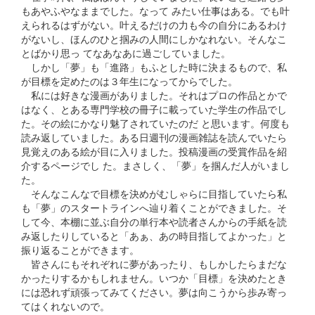
もあやふやなままでした。なって みたい仕事はある。でも叶
えられるはずがない。叶えるだけの力も今の自分にあるわけ
がないし、ほんのひと掴みの人間にしかなれない。そんなこ
とばかり思っ てなあなあに過ごしていました。
しかし「夢」も「進路」もふとした時に決まるもので、私
が目標を定めたのは３年生になってからでした。
私には好きな漫画がありました。それはプロの作品とかで
はなく、とある専門学校の冊子に載っていた学生の作品でし
た。その絵にかなり魅了されていたのだ と思います。何度も
読み返していました。ある日週刊の漫画雑誌を読んでいたら
見覚えのある絵が目に入りました。投稿漫画の受賞作品を紹
介するページでし た。まさしく、「夢」を掴んだ人がいまし
た。
そんなこんなで目標を決めがむしゃらに目指していたら私
も「夢」のスタートラインへ辿り着くことができました。そ
して今、本棚に並ぶ自分の単行本や読者さんからの手紙を読
み返したりしていると「あぁ、あの時目指してよかった」と
振り返ることができます。
皆さんにもそれぞれに夢があったり、もしかしたらまだな
かったりするかもしれません。いつか「目標」を決めたとき
には恐れず頑張ってみてください。夢は向こうから歩み寄っ
てはくれないので。