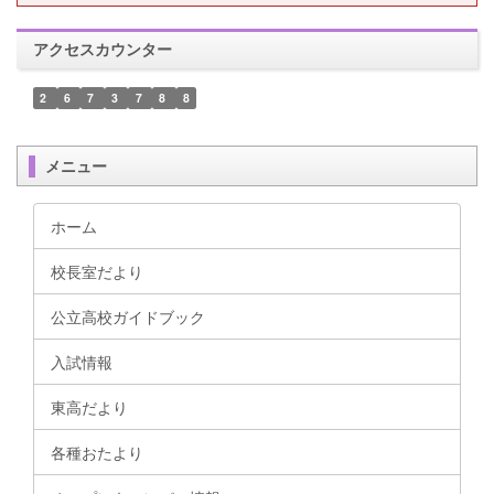
アクセスカウンター
2
6
7
3
7
8
8
メニュー
ホーム
校長室だより
公立高校ガイドブック
入試情報
東高だより
各種おたより