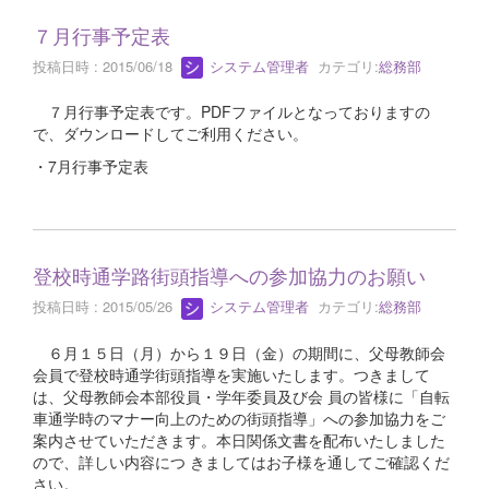
７月行事予定表
投稿日時 : 2015/06/18
システム管理者
カテゴリ:
総務部
７月行事予定表です。PDFファイルとなっておりますの
で、ダウンロードしてご利用ください。
・7月行事予定表
登校時通学路街頭指導への参加協力のお願い
投稿日時 : 2015/05/26
システム管理者
カテゴリ:
総務部
６月１５日（月）から１９日（金）の期間に、父母教師会
会員で登校時通学街頭指導を実施いたします。つきまして
は、父母教師会本部役員・学年委員及び会 員の皆様に「自転
車通学時のマナー向上のための街頭指導」への参加協力をご
案内させていただきます。本日関係文書を配布いたしました
ので、詳しい内容につ きましてはお子様を通してご確認くだ
さい。