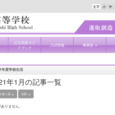
文字
公立高校ガイ
入試情報
事務室
ドブック
7年度学校生活
021年1月の記事一覧
21年1月
5件
がありません。