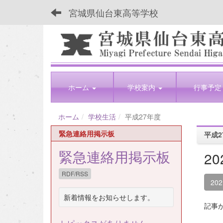
宮城県仙台東高等学校
ホーム
学校案内
行事予定
ホーム
学校生活
平成27年度
緊急連絡用掲示板
平成2
緊急連絡用掲示板
2
RDF/RSS
20
新着情報をお知らせします。
記事