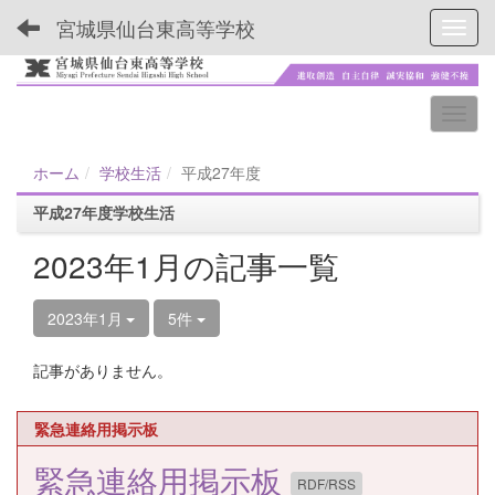
宮城県仙台東高等学校
Toggl
ホーム
学校生活
平成27年度
平成27年度学校生活
2023年1月の記事一覧
2023年1月
5件
記事がありません。
緊急連絡用掲示板
緊急連絡用掲示板
RDF/RSS