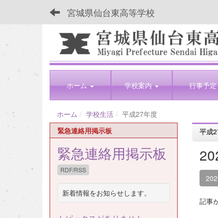
宮城県仙台東高等学校
ホーム
学校案内
行事予定
ホーム
学校生活
平成27年度
緊急連絡用掲示板
平成2
緊急連絡用掲示板
2
RDF/RSS
20
新着情報をお知らせします。
記事