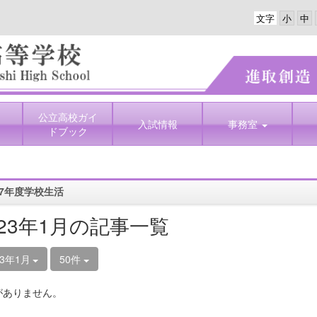
文字
公立高校ガイ
入試情報
事務室
ドブック
7年度学校生活
023年1月の記事一覧
23年1月
50件
がありません。