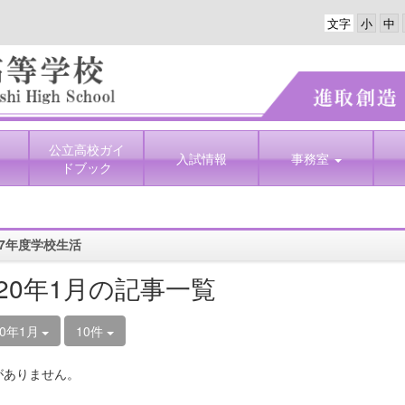
文字
公立高校ガイ
入試情報
事務室
ドブック
7年度学校生活
020年1月の記事一覧
20年1月
10件
がありません。