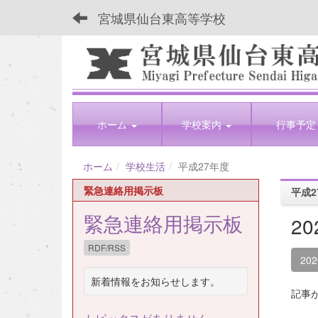
宮城県仙台東高等学校
ホーム
学校案内
行事予定
ホーム
学校生活
平成27年度
緊急連絡用掲示板
平成2
緊急連絡用掲示板
2
RDF/RSS
20
新着情報をお知らせします。
記事