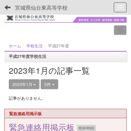
宮城県仙台東高等学校
Toggl
ホーム
学校生活
平成27年度
平成27年度学校生活
2023年1月の記事一覧
2023年1月
5件
記事がありません。
緊急連絡用掲示板
緊急連絡用掲示板
RDF/RSS