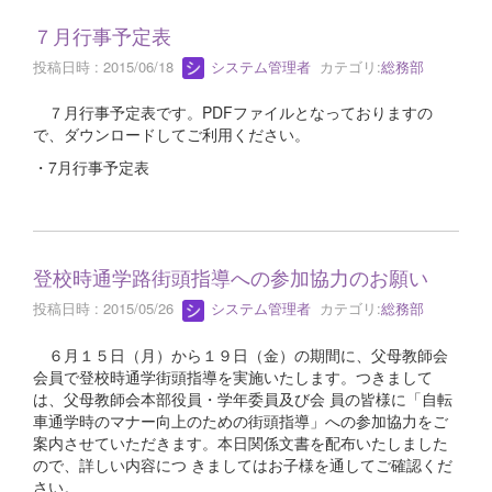
７月行事予定表
投稿日時 : 2015/06/18
システム管理者
カテゴリ:
総務部
７月行事予定表です。PDFファイルとなっておりますの
で、ダウンロードしてご利用ください。
・7月行事予定表
登校時通学路街頭指導への参加協力のお願い
投稿日時 : 2015/05/26
システム管理者
カテゴリ:
総務部
６月１５日（月）から１９日（金）の期間に、父母教師会
会員で登校時通学街頭指導を実施いたします。つきまして
は、父母教師会本部役員・学年委員及び会 員の皆様に「自転
車通学時のマナー向上のための街頭指導」への参加協力をご
案内させていただきます。本日関係文書を配布いたしました
ので、詳しい内容につ きましてはお子様を通してご確認くだ
さい。