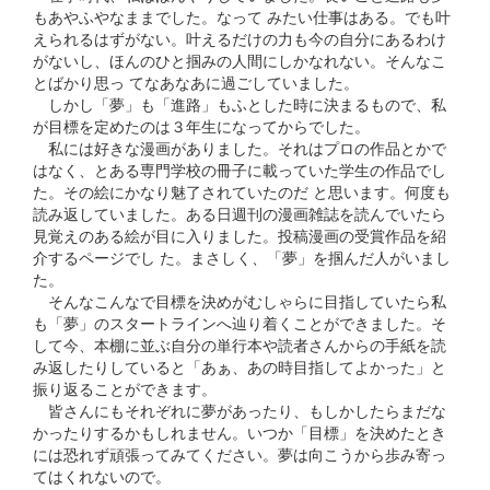
もあやふやなままでした。なって みたい仕事はある。でも叶
えられるはずがない。叶えるだけの力も今の自分にあるわけ
がないし、ほんのひと掴みの人間にしかなれない。そんなこ
とばかり思っ てなあなあに過ごしていました。
しかし「夢」も「進路」もふとした時に決まるもので、私
が目標を定めたのは３年生になってからでした。
私には好きな漫画がありました。それはプロの作品とかで
はなく、とある専門学校の冊子に載っていた学生の作品でし
た。その絵にかなり魅了されていたのだ と思います。何度も
読み返していました。ある日週刊の漫画雑誌を読んでいたら
見覚えのある絵が目に入りました。投稿漫画の受賞作品を紹
介するページでし た。まさしく、「夢」を掴んだ人がいまし
た。
そんなこんなで目標を決めがむしゃらに目指していたら私
も「夢」のスタートラインへ辿り着くことができました。そ
して今、本棚に並ぶ自分の単行本や読者さんからの手紙を読
み返したりしていると「あぁ、あの時目指してよかった」と
振り返ることができます。
皆さんにもそれぞれに夢があったり、もしかしたらまだな
かったりするかもしれません。いつか「目標」を決めたとき
には恐れず頑張ってみてください。夢は向こうから歩み寄っ
てはくれないので。