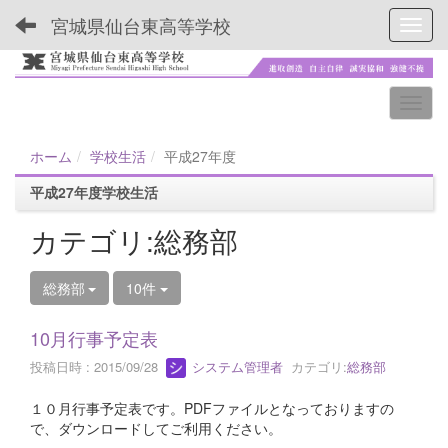
宮城県仙台東高等学校
Toggl
ホーム
学校生活
平成27年度
平成27年度学校生活
カテゴリ:総務部
総務部
10件
10月行事予定表
投稿日時 : 2015/09/28
システム管理者
カテゴリ:
総務部
１０月行事予定表です。PDFファイルとなっておりますの
で、ダウンロードしてご利用ください。