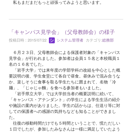
私もまだまだもっと頑張ってみようと思います。
「キャンパス見学会」（父母教師会）の様子
投稿日時 : 2015/07/22
システム管理者
カテゴリ:
総務部
６月２３日、父母教師会による保護者対象の「キャンパス
見学会」が行われました。参加者は会員１５名と本校職員１
名の１６名でした。
「岩手大学」では来年度の学部学科の改組を中心とした概
要説明の後、学生食堂にて各自で昼食。昼休みで混み合うな
か、楽しそうに食事を取る学生たちに囲まれて、名物「冷
麺」、「じゃじゃ麵」を食べる参加者もいました。
「岩手県立大学」では大学担当者の概要説明に続いて、
「キャンパス・アテンダント」の学生による学生生活の紹介
や施設の案内がありました。学生の話からは、仕送り等に対
しての保護者への感謝の気持ちなども知ることができまし
た。
往復の移動時間だけでも５時間ということで、慌ただしい
１日でしたが、参加したみなさんは一様に満足していたよう