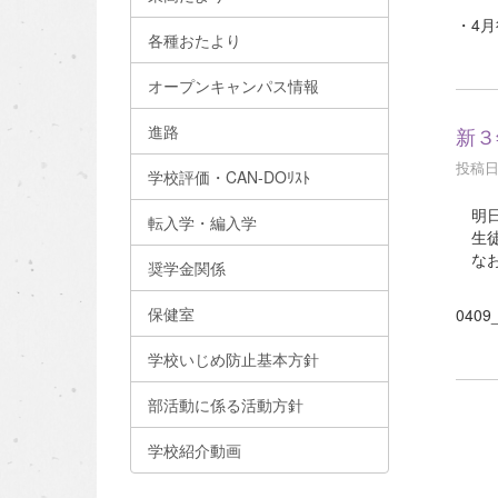
・4
各種おたより
オープンキャンパス情報
進路
新３
投稿日時
学校評価・CAN-DOﾘｽﾄ
明日
転入学・編入学
生徒
なお
奨学金関係
保健室
0409
学校いじめ防止基本方針
部活動に係る活動方針
学校紹介動画