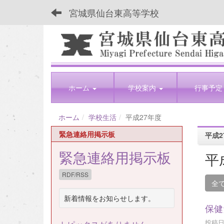
宮城県仙台東高等学校
ホーム
学校案内
行事予定
ホーム
学校生活
平成27年度
緊急連絡用掲示板
平成2
緊急連絡用掲示板
平
RDF/RSS
全
新着情報をお知らせします。
保健
投稿日時