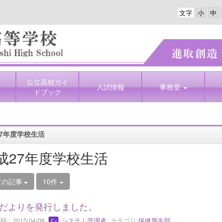
文字
公立高校ガイ
入試情報
事務室
ドブック
7年度学校生活
成27年度学校生活
ての記事
10件
だよりを発行しました。
 : 2015/04/08
システム管理者
カテゴリ:
保健厚生部