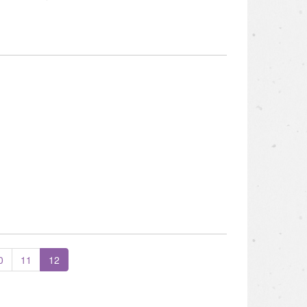
0
11
12