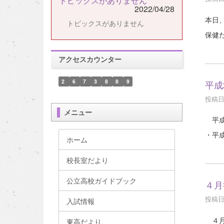
トピックスがありません
2022/04/28
本日
トピックスがありません
保健だ
アクセスカウンター
2
6
7
3
8
8
9
平成
投稿日時
メニュー
平成
・平
ホーム
校長室だより
公立高校ガイドブック
４月
投稿日時
入試情報
４月
東高だより