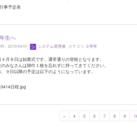
月行事予定表
年生へ
 : 2015/04/07
システム管理者
カテゴリ:
３学年
４月８日は始業式です。通常通りの登校となります。
のみなさんは雑巾１枚を忘れずに持ってきてください。
、９日以降の予定は以下のようになっています。
_0414日程.jpg
«
4
5
6
7
8
9
1