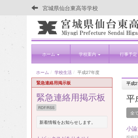
宮城県仙台東高等学校
ホーム
学校案内
行事予定
ホーム
学校生活
平成27年度
緊急連絡用掲示板
平成2
緊急連絡用掲示板
平
RDF/RSS
全
新着情報をお知らせします。
小論
投稿日時