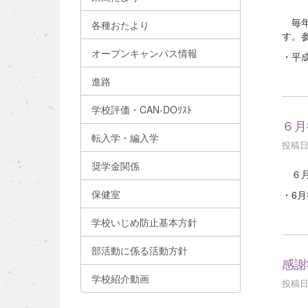
毎年
各種おたより
す。
オープンキャンパス情報
・平
進路
学校評価・CAN-DOﾘｽﾄ
６月
転入学・編入学
投稿日時
奨学金関係
６月
保健室
・6
学校いじめ防止基本方針
部活動に係る活動方針
感謝
学校紹介動画
投稿日時