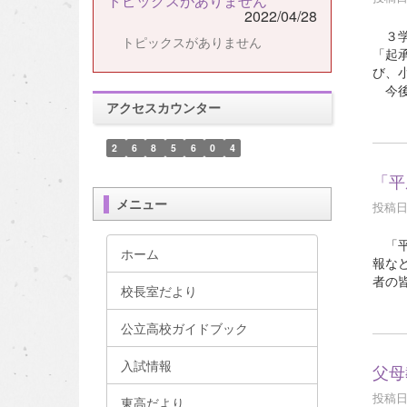
トピックスがありません
2022/04/28
３学
トピックスがありません
「起
び、
今後
アクセスカウンター
2
6
8
5
6
0
4
「平
メニュー
投稿日時
「平
ホーム
報な
者の
校長室だより
公立高校ガイドブック
入試情報
父母
投稿日時
東高だより