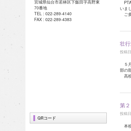
宮城県仙台市若林区下飯田字高野東
PT
70番地
いま
TEL : 022-289-4140
ご多
FAX : 022-289-4383
壮行
投稿日時
５月
部の
高校
第２
投稿日時
QRコード
本校