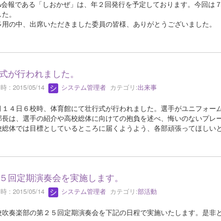
A会報である「しおかぜ」は、年２回発行を予定しております。今回は
した。
用の中、出席いただきました委員の皆様、ありがとうございました。
式が行われました。
 : 2015/05/14
システム管理者
カテゴリ:
出来事
１４日６校時、体育館にて壮行式が行われました。選手がユニフォーム
部長は、選手の紹介や高校総体に向けての抱負を述べ、悔いのないプレ
総体では目標としているところに届くようよう、各部頑張ってほしい
５回定期演奏会を実施します。
 : 2015/05/14
システム管理者
カテゴリ:
部活動
吹奏楽部の第２５回定期演奏会を下記の日程で実施いたします。是非と