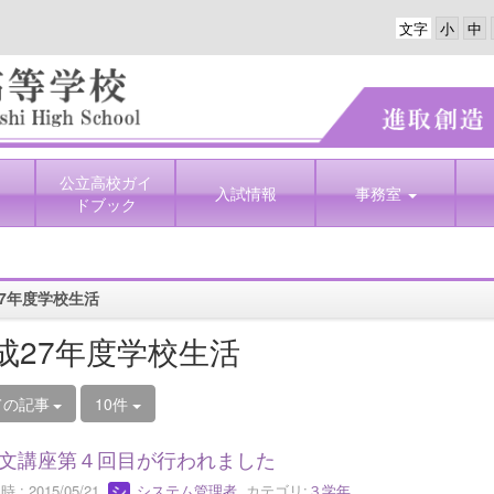
文字
公立高校ガイ
入試情報
事務室
ドブック
7年度学校生活
成27年度学校生活
ての記事
10件
文講座第４回目が行われました
 : 2015/05/21
システム管理者
カテゴリ:
３学年