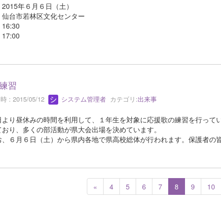
2015年６月６日（土）
：仙台市若林区文化センター
16:30
17:00
練習
 : 2015/05/12
システム管理者
カテゴリ:
出来事
より昼休みの時間を利用して、１年生を対象に応援歌の練習を行ってい
ており、多くの部活動が県大会出場を決めています。
、６月６日（土）から県内各地で県高校総体が行われます。保護者の皆
«
4
5
6
7
8
9
10