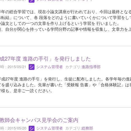
年の総合学習では、現在小論文講座が行われており、今回は最終となる
承転結」について、各 段落をどのように書いていくかについて学習をし
小論文としての一つの文章を作り上げるという学習を 行いました。
、自分が関心を持っている学問分野の記事や情報を収集し、文章力を上
成27年度 進路の手引」を発行しました
 : 2015/05/21
システム管理者
カテゴリ:
進路指導部
成27年度 進路の手引」を発行し、生徒に配布しました。各学年毎の進
どを盛り込みました。先輩が書いた「受験報 告書」や「合格体験記」は
皆様も、是非ご一読ください。
教師会キャンパス見学会のご案内
 : 2015/05/20
システム管理者
カテゴリ:
総務部