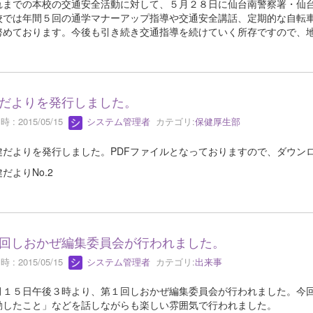
までの本校の交通安全活動に対して、５月２８日に仙台南警察署・仙台
では年間５回の通学マナーアップ指導や交通安全講話、定期的な自転車
努めております。今後も引き続き交通指導を続けていく所存ですので、
だよりを発行しました。
 : 2015/05/15
システム管理者
カテゴリ:
保健厚生部
だよりを発行しました。PDFファイルとなっておりますので、ダウン
だよりNo.2
回しおかぜ編集委員会が行われました。
 : 2015/05/15
システム管理者
カテゴリ:
出来事
１５日午後３時より、第１回しおかぜ編集委員会が行われました。今回
動したこと」などを話しながらも楽しい雰囲気で行われました。