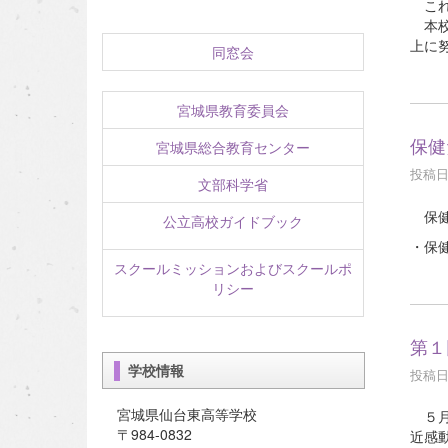
これ
本校
上に
同窓会
宮城県教育委員会
保健
宮城県総合教育センター
投稿日時
文部科学省
保健
公立高校ガイドブック
・保健
スクールミッションおよびスクールポ
リシー
第１
学校情報
投稿日時
宮城県仙台東高等学校
５月
〒984-0832
近感