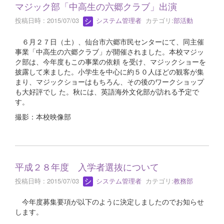
マジック部「中高生の六郷クラブ」出演
投稿日時 : 2015/07/03
システム管理者
カテゴリ:
部活動
６月２７日（土）、仙台市六郷市民センターにて、同主催
事業「中高生の六郷クラブ」が開催されました。本校マジッ
ク部は、今年度もこの事業の依頼 を受け、マジックショーを
披露して来ました。小学生を中心に約５０人ほどの観客が集
まり、マジックショーはもちろん、その後のワークショップ
も大好評でし た。秋には、英語海外文化部が訪れる予定で
す。
撮影：本校映像部
平成２８年度 入学者選抜について
投稿日時 : 2015/07/03
システム管理者
カテゴリ:
教務部
今年度募集要項が以下のように決定しましたのでお知らせ
します。