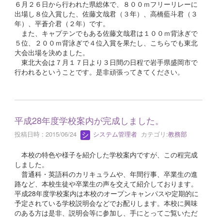
６月２６日から行われた県総体で、８００ｍフリーリレーに
出場し８位入賞した、佐藤文哉君（３年）、高橋藍斗君（３
年）、平蒼介君（２年）です。
また、キャプテンでもある佐藤文哉君は１００ｍ背泳ぎで
５位、２００ｍ背泳ぎで４位入賞を果たし、こちらでも東北
大会出場を決めました。
東北大会は７月１７日より３日間の日程で岩手県盛岡市で
行われるということです。是非頑張ってきてください。
平成28年度学校案内が完成しました。
投稿日時 : 2015/06/24
システム管理者
カテゴリ:
教務部
本校の特色や様子を紹介した学校案内ですが、この程完成
しました。
普通科・英語科のカリキュラムや、年間行事、卒業生の進
路など、本校生徒や卒業生の声を交えて紹介しております。
平成28年度学校案内は本校のオープンキャンパスや定期的に
予定されている学校説明会などでお配りします。本校に興味
のある方は是非、説明会等に参加し、手にとってご覧いただ